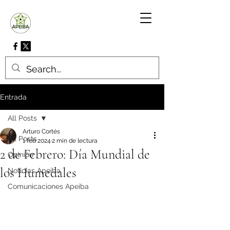
Entrada
All Posts
Arturo Cortés
All Posts
1 feb 2024
2 min de lectura
2 de Febrero: Día Mundial de
Opinión
los Humedales
Noticias Apeiba
Comunicaciones Apeiba